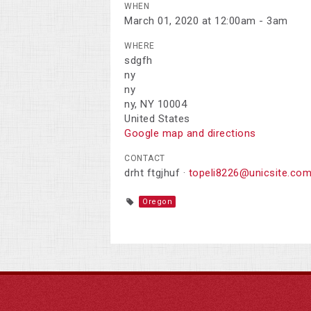
WHEN
March 01, 2020 at 12:00am - 3am
WHERE
sdgfh
ny
ny
ny, NY 10004
United States
Google map and directions
CONTACT
drht ftgjhuf ·
topeli8226@unicsite.co
Oregon