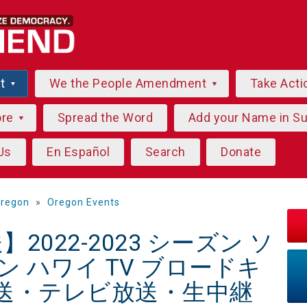
ut
We the People Amendment
Take Acti
ore
Spread the Word
Add your Name in S
Us
En Español
Search
Donate
regon
»
Oregon Events
送】2022-2023 シーズン ソ
ン ハワイ TV ブロードキ
送・テレビ放送・生中継