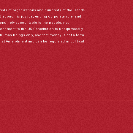
reds of organizations and hundreds of thousands
nd economic justice, ending corporate rule, and
genuinely accountable to the people, not
mendment to the US Constitution to unequivocally
to human beings only, and that money is not a form
irst Amendment and can be regulated in political