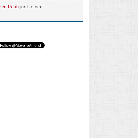
ren Rebb
just joined.