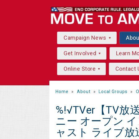
Campaign News
Abo
Get Involved
Learn M
Online Store
Contact 
Home
»
About
»
Local Groups
»
O
%!√TVer【TV放
ニー オープン イ
ャスト ライブ放