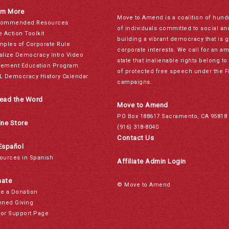
rn More
Move to Amend is a coalition of hund
ommended Resources
of individuals committed to social a
e Action Toolkit
building a vibrant democracy that is 
mples of Corporate Rule
corporate interests. We call for an a
alize Democracy Intro Video
state that inalienable rights belong 
ement Education Program
of protected free speech under the F
L Democracy History Calendar
campaigns.
ead the Word
Move to Amend
PO Box 188617 Sacramento, CA 95818
ine Store
(916) 318-8040
Contact Us
Español
ources in Spanish
Affiliate Admin Login
ate
© Move to Amend
e a Donation
nned Giving
or Support Page