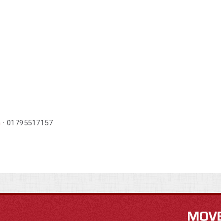
m
· 01795517157