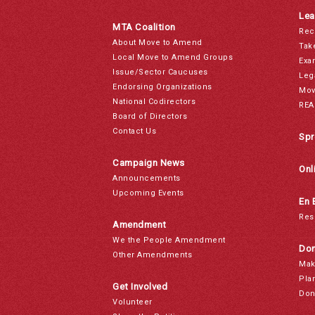
Lea
MTA Coalition
Rec
About Move to Amend
Tak
Local Move to Amend Groups
Exa
Issue/Sector Caucuses
Leg
Endorsing Organizations
Mov
National Codirectors
REA
Board of Directors
Contact Us
Spr
Campaign News
Onl
Announcements
Upcoming Events
En 
Res
Amendment
We the People Amendment
Don
Other Amendments
Mak
Pla
Get Involved
Don
Volunteer