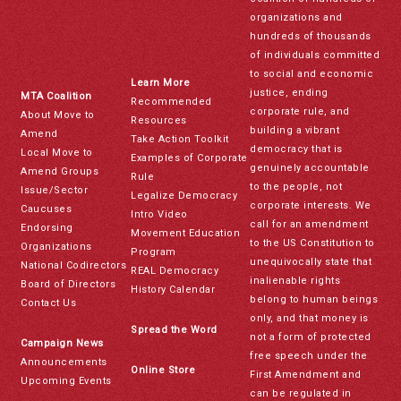
organizations and
hundreds of thousands
of individuals committed
to social and economic
Learn More
justice, ending
MTA Coalition
Recommended
corporate rule, and
About Move to
Resources
building a vibrant
Amend
Take Action Toolkit
democracy that is
Local Move to
Examples of Corporate
genuinely accountable
Amend Groups
Rule
to the people, not
Issue/Sector
Legalize Democracy
corporate interests. We
Caucuses
Intro Video
call for an amendment
Endorsing
Movement Education
to the US Constitution to
Organizations
Program
unequivocally state that
National Codirectors
REAL Democracy
inalienable rights
Board of Directors
History Calendar
belong to human beings
Contact Us
only, and that money is
Spread the Word
not a form of protected
Campaign News
free speech under the
Announcements
Online Store
First Amendment and
Upcoming Events
can be regulated in