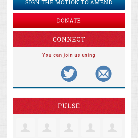
SIGN THE MOTION TO AMEND
DONATE
CONNECT
You can join us using
PULSE