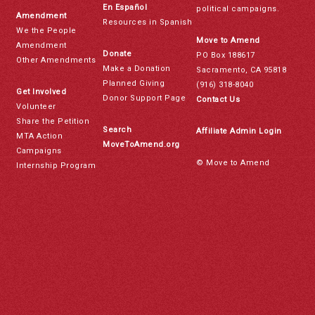
En Español
political campaigns.
Amendment
Resources in Spanish
We the People
Move to Amend
Amendment
Donate
PO Box 188617
Other Amendments
Make a Donation
Sacramento, CA 95818
Planned Giving
(916) 318-8040
Get Involved
Donor Support Page
Contact Us
Volunteer
Share the Petition
Search
Affiliate Admin Login
MTA Action
MoveToAmend.org
Campaigns
© Move to Amend
Internship Program