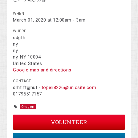
WHEN
March 01, 2020 at 12:00am - 3am
WHERE
sdgfh
ny
ny
ny, NY 10004
United States
Google map and directions
CONTACT
drht ftgjhuf ·
topeli8226@unicsite.com
·
01795517157
Oregon
VOLUNTEER