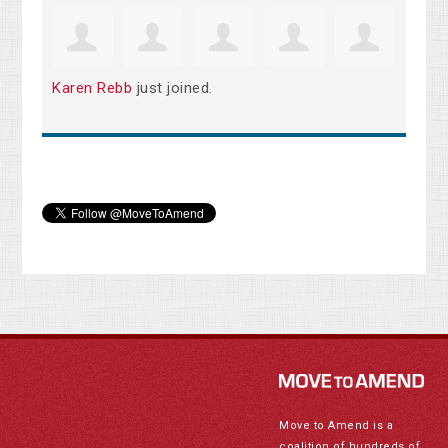
Karen Rebb
just joined.
Move to Amend is a
coalition of hundreds of