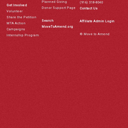
Planned Giving
(916) 318-8040
Get Involved
Donor Support Page
Contact Us
Volunteer
Share the Petition
Search
Affiliate Admin Login
MTA Action
MoveToAmend.org
Campaigns
© Move to Amend
Internship Program