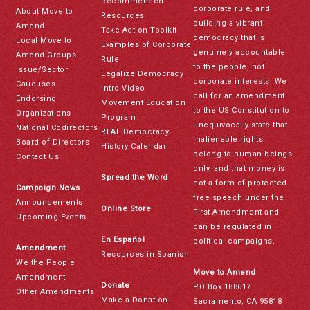
Recommended
corporate rule, and
About Move to
Resources
building a vibrant
Amend
Take Action Toolkit
democracy that is
Local Move to
Examples of Corporate
genuinely accountable
Amend Groups
Rule
to the people, not
Issue/Sector
Legalize Democracy
corporate interests. We
Caucuses
Intro Video
call for an amendment
Endorsing
Movement Education
to the US Constitution to
Organizations
Program
unequivocally state that
National Codirectors
REAL Democracy
inalienable rights
Board of Directors
History Calendar
belong to human beings
Contact Us
only, and that money is
Spread the Word
not a form of protected
Campaign News
free speech under the
Announcements
Online Store
First Amendment and
Upcoming Events
can be regulated in
En Español
political campaigns.
Amendment
Resources in Spanish
We the People
Move to Amend
Amendment
Donate
PO Box 188617
Other Amendments
Make a Donation
Sacramento, CA 95818