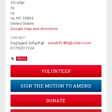
sfcsdgv
ny
ny
ny, NY 10004
United States
Google map and directions
CONTACT
Dsgfgged Sdfgdfgh ·
xoseb91480@v3dev.com
·
01795517134
Maine
VOLUNTEER
SIGN THE MOTION TO AMEND
DONATE