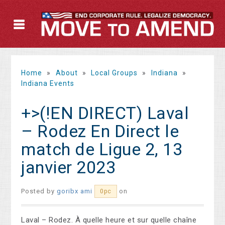
Home
»
About
»
Local Groups
»
Indiana
»
Indiana Events
+>(!EN DIRECT) Laval
– Rodez En Direct le
match de Ligue 2, 13
janvier 2023
Posted by
goribx ami
on
0pc
Laval – Rodez. À quelle heure et sur quelle chaîne