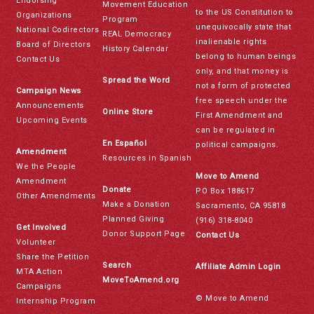
Endorsing
Movement Education
to the US Constitution to
Organizations
Program
unequivocally state that
National Codirectors
REAL Democracy
inalienable rights
Board of Directors
History Calendar
belong to human beings
Contact Us
only, and that money is
Spread the Word
not a form of protected
Campaign News
free speech under the
Announcements
Online Store
First Amendment and
Upcoming Events
can be regulated in
En Español
political campaigns.
Amendment
Resources in Spanish
We the People
Move to Amend
Amendment
Donate
PO Box 188617
Other Amendments
Make a Donation
Sacramento, CA 95818
Planned Giving
(916) 318-8040
Get Involved
Donor Support Page
Contact Us
Volunteer
Share the Petition
Search
Affiliate Admin Login
MTA Action
MoveToAmend.org
Campaigns
© Move to Amend
Internship Program