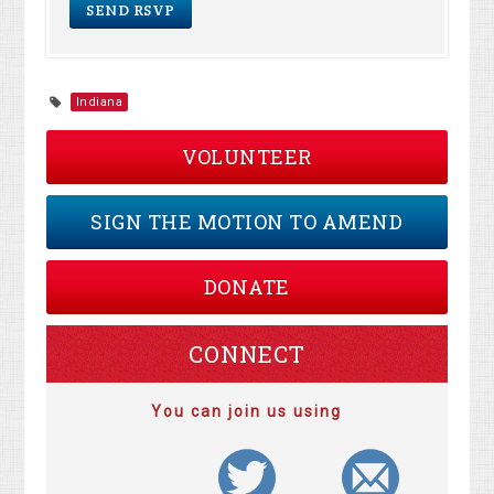
Indiana
VOLUNTEER
SIGN THE MOTION TO AMEND
DONATE
CONNECT
You can join us using