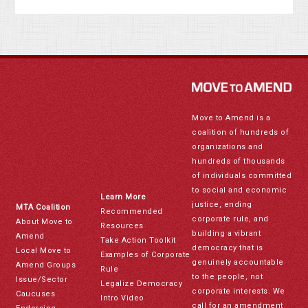
Move to Amend is a
coalition of hundreds of
organizations and
hundreds of thousands
of individuals committed
to social and economic
Learn More
justice, ending
MTA Coalition
Recommended
corporate rule, and
About Move to
Resources
building a vibrant
Amend
Take Action Toolkit
democracy that is
Local Move to
Examples of Corporate
genuinely accountable
Amend Groups
Rule
to the people, not
Issue/Sector
Legalize Democracy
corporate interests. We
Caucuses
Intro Video
call for an amendment