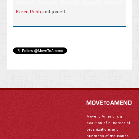
Karen Rebb
just joined.
Move to Amend is a
coalition of hundreds of
organizations and
hundreds of thousands