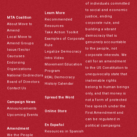
of individuals committed
to social and economic
Learn More
justice, ending
MTA Coalition
Recommended
corporate rule, and
About Move to
Resources
building a vibrant
Amend
Take Action Toolkit
democracy that is
Local Move to
Examples of Corporate
genuinely accountable
Amend Groups
Rule
to the people, not
Issue/Sector
Legalize Democracy
corporate interests. We
Caucuses
Intro Video
call for an amendment
Endorsing
Movement Education
to the US Constitution to
Organizations
Program
unequivocally state that
National Codirectors
REAL Democracy
inalienable rights
Board of Directors
History Calendar
belong to human beings
Contact Us
only, and that money is
Spread the Word
not a form of protected
Campaign News
free speech under the
Announcements
Online Store
First Amendment and
Upcoming Events
can be regulated in
En Español
political campaigns.
Amendment
Resources in Spanish
We the People