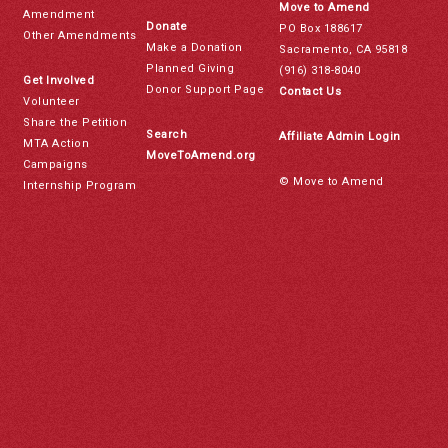
Move to Amend
Amendment
Donate
PO Box 188617
Other Amendments
Make a Donation
Sacramento, CA 95818
Planned Giving
(916) 318-8040
Get Involved
Donor Support Page
Contact Us
Volunteer
Share the Petition
Search
Affiliate Admin Login
MTA Action
MoveToAmend.org
Campaigns
© Move to Amend
Internship Program