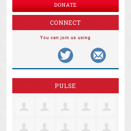
DONATE
CONNECT
You can join us using
PULSE