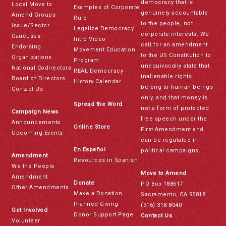
democracy that is
Local Move to
Examples of Corporate
genuinely accountable
Amend Groups
Rule
to the people, not
Issue/Sector
Legalize Democracy
corporate interests. We
Caucuses
Intro Video
call for an amendment
Endorsing
Movement Education
to the US Constitution to
Organizations
Program
unequivocally state that
National Codirectors
REAL Democracy
inalienable rights
Board of Directors
History Calendar
belong to human beings
Contact Us
only, and that money is
Spread the Word
not a form of protected
Campaign News
free speech under the
Announcements
Online Store
First Amendment and
Upcoming Events
can be regulated in
En Español
political campaigns.
Amendment
Resources in Spanish
We the People
Move to Amend
Amendment
Donate
PO Box 188617
Other Amendments
Make a Donation
Sacramento, CA 95818
Planned Giving
(916) 318-8040
Get Involved
Donor Support Page
Contact Us
Volunteer