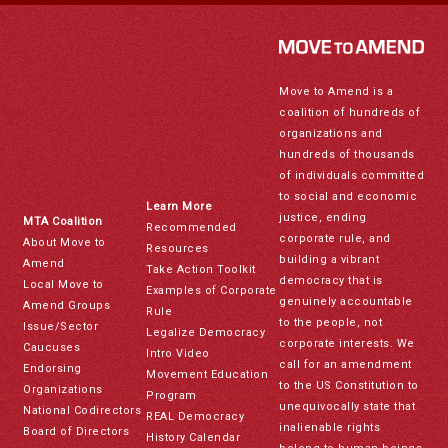
Move to Amend is a
coalition of hundreds of
organizations and
hundreds of thousands
of individuals committed
to social and economic
Learn More
justice, ending
MTA Coalition
Recommended
corporate rule, and
About Move to
Resources
building a vibrant
Amend
Take Action Toolkit
democracy that is
Local Move to
Examples of Corporate
genuinely accountable
Amend Groups
Rule
to the people, not
Issue/Sector
Legalize Democracy
corporate interests. We
Caucuses
Intro Video
call for an amendment
Endorsing
Movement Education
to the US Constitution to
Organizations
Program
unequivocally state that
National Codirectors
REAL Democracy
inalienable rights
Board of Directors
History Calendar