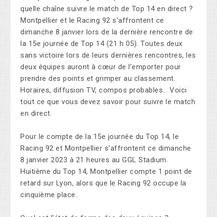
quelle chaîne suivre le match de Top 14 en direct ?
Montpellier et le Racing 92 s’affrontent ce
dimanche 8 janvier lors de la dernière rencontre de
la 15e journée de Top 14 (21 h 05). Toutes deux
sans victoire lors de leurs dernières rencontres, les
deux équipes auront à cœur de l’emporter pour
prendre des points et grimper au classement.
Horaires, diffusion TV, compos probables… Voici
tout ce que vous devez savoir pour suivre le match
en direct.
Pour le compte de la 15e journée du Top 14, le
Racing 92 et Montpellier s'affrontent ce dimanche
8 janvier 2023 à 21 heures au GGL Stadium.
Huitième du Top 14, Montpellier compte 1 point de
retard sur Lyon, alors que le Racing 92 occupe la
cinquième place.