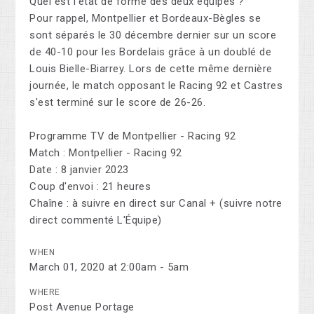
Quel est l'état de forme des deux équipes ?
Pour rappel, Montpellier et Bordeaux-Bègles se
sont séparés le 30 décembre dernier sur un score
de 40-10 pour les Bordelais grâce à un doublé de
Louis Bielle-Biarrey. Lors de cette même dernière
journée, le match opposant le Racing 92 et Castres
s'est terminé sur le score de 26-26.
Programme TV de Montpellier - Racing 92
Match : Montpellier - Racing 92
Date : 8 janvier 2023
Coup d'envoi : 21 heures
Chaîne : à suivre en direct sur Canal + (suivre notre
direct commenté L'Équipe)
WHEN
March 01, 2020 at 2:00am - 5am
WHERE
Post Avenue Portage