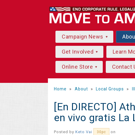
Campaign News
Abo
Get Involved
Learn M
Online Store
Contact 
Home
»
About
»
Local Groups
»
I
[En DIRECTO] Ath
en vivo gratis La
Posted by
Keto Vai
on
30pc