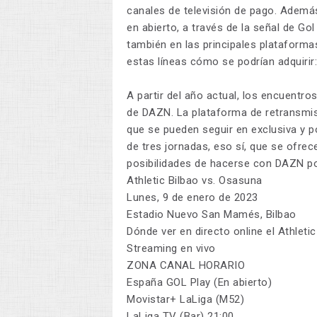
canales de televisión de pago. Ademá
en abierto, a través de la señal de Gol
también en las principales plataformas
estas líneas cómo se podrían adquirir:
A partir del año actual, los encuentr
de DAZN. La plataforma de retransmis
que se pueden seguir en exclusiva y 
de tres jornadas, eso sí, que se ofre
posibilidades de hacerse con DAZN po
Athletic Bilbao vs. Osasuna
Lunes, 9 de enero de 2023
Estadio Nuevo San Mamés, Bilbao
Dónde ver en directo online el Athlet
Streaming en vivo
ZONA CANAL HORARIO
España GOL Play (En abierto)
Movistar+ LaLiga (M52)
LaLiga TV (Bar) 21:00