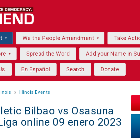
ut
We the People Amendment
Take Acti
ore
Spread the Word
Add your Name in S
Us
En Español
Search
Donate
llinois
»
Illinois Events
letic Bilbao vs Osasuna
 Liga online 09 enero 2023