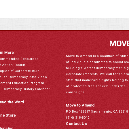
rn More
Move to Amend is a coalition of hund
ommended Resources
of individuals committed to social a
e Action Toolkit
building a vibrant democracy that is 
mples of Corporate Rule
corporate interests. We call for an a
alize Democracy Intro Video
state that inalienable rights belong 
ement Education Program
of protected free speech under the F
L Democracy History Calendar
campaigns.
ead the Word
Move to Amend
PO Box 188617 Sacramento, CA 95818
ine Store
(916) 318-8040
Contact Us
Español