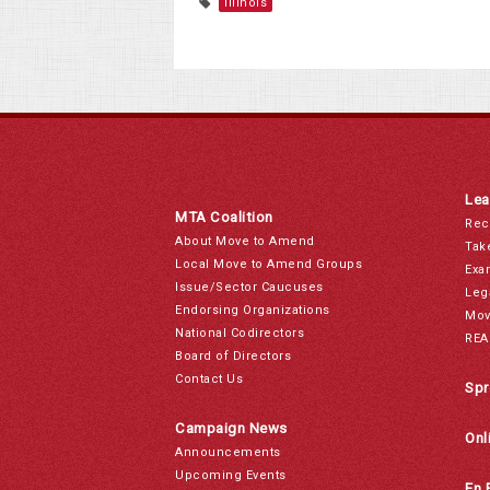
Illinois
Lea
MTA Coalition
Rec
About Move to Amend
Tak
Local Move to Amend Groups
Exa
Issue/Sector Caucuses
Leg
Endorsing Organizations
Mov
National Codirectors
REA
Board of Directors
Contact Us
Spr
Campaign News
Onl
Announcements
Upcoming Events
En 