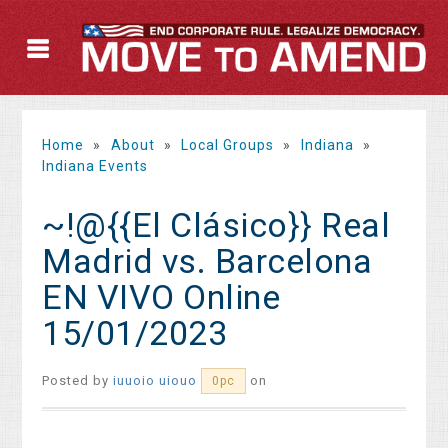
Home
»
About
»
Local Groups
»
Indiana
»
Indiana Events
~!@{{El Clásico}} Real
Madrid vs. Barcelona
EN VIVO Online
15/01/2023
Posted by
iuuoio uiouo
on
0pc