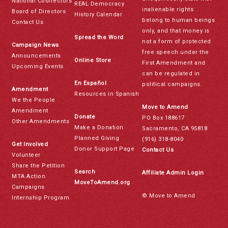
National Codirectors
REAL Democracy
inalienable rights
Board of Directors
History Calendar
belong to human beings
Contact Us
only, and that money is
Spread the Word
not a form of protected
Campaign News
free speech under the
Announcements
Online Store
First Amendment and
Upcoming Events
can be regulated in
En Español
political campaigns.
Amendment
Resources in Spanish
We the People
Move to Amend
Amendment
Donate
PO Box 188617
Other Amendments
Make a Donation
Sacramento, CA 95818
Planned Giving
(916) 318-8040
Get Involved
Donor Support Page
Contact Us
Volunteer
Share the Petition
Search
Affiliate Admin Login
MTA Action
MoveToAmend.org
Campaigns
© Move to Amend
Internship Program