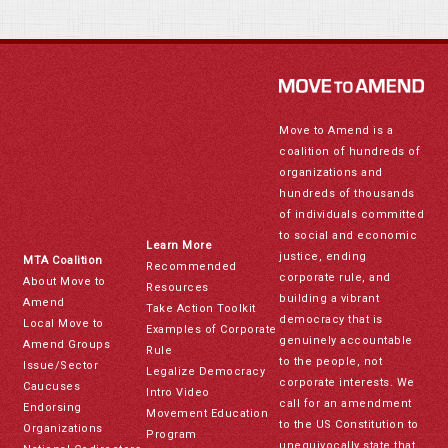
Move to Amend is a
coalition of hundreds of
organizations and
hundreds of thousands
of individuals committed
to social and economic
Learn More
justice, ending
MTA Coalition
Recommended
corporate rule, and
About Move to
Resources
building a vibrant
Amend
Take Action Toolkit
democracy that is
Local Move to
Examples of Corporate
genuinely accountable
Amend Groups
Rule
to the people, not
Issue/Sector
Legalize Democracy
corporate interests. We
Caucuses
Intro Video
call for an amendment
Endorsing
Movement Education
to the US Constitution to
Organizations
Program
unequivocally state that