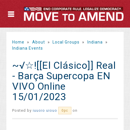
Home
»
About
»
Local Groups
»
Indiana
»
Indiana Events
~√☆![[El Clásico]] Real
- Barça Supercopa EN
VIVO Online
15/01/2023
Posted by
iuuoio uiouo
on
0pc