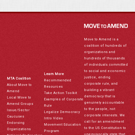
Move to Amend is a
coalition of hundreds of
organizations and
hundreds of thousands
of individuals committed
to social and economic
Learn More
justice, ending
MTA Coalition
Recommended
corporate rule, and
About Move to
Resources
building a vibrant
Amend
Take Action Toolkit
democracy that is
Local Move to
Examples of Corporate
genuinely accountable
Amend Groups
Rule
to the people, not
Issue/Sector
Legalize Democracy
corporate interests. We
Caucuses
Intro Video
call for an amendment
Endorsing
Movement Education
to the US Constitution to
Organizations
Program
unequivocally state that