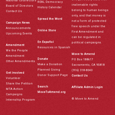
National Codirectors
REAL Democracy
inalienable rights
Board of Directors
History Calendar
belong to human beings
Contact Us
only, and that money is
Spread the Word
not a form of protected
Campaign News
free speech under the
Announcements
Online Store
First Amendment and
Upcoming Events
can be regulated in
En Español
political campaigns.
Amendment
Resources in Spanish
We the People
Move to Amend
Amendment
Donate
PO Box 188617
Other Amendments
Make a Donation
Sacramento, CA 95818
Planned Giving
(916) 318-8040
Get Involved
Donor Support Page
Contact Us
Volunteer
Share the Petition
Search
Affiliate Admin Login
MTA Action
MoveToAmend.org
Campaigns
© Move to Amend
Internship Program