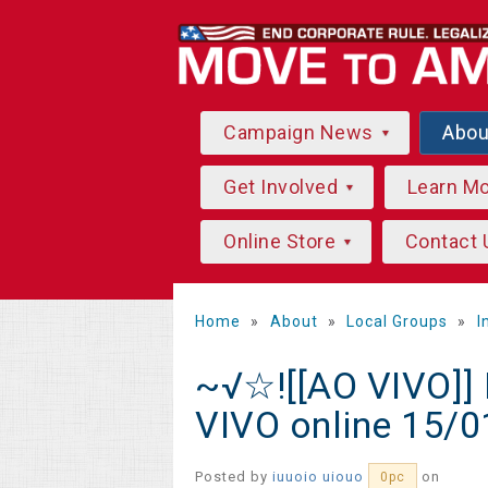
Campaign News
Abo
Get Involved
Learn M
Online Store
Contact 
Home
»
About
»
Local Groups
»
I
~√☆![[AO VIVO]] 
VIVO online 15/
Posted by
iuuoio uiouo
on
0pc