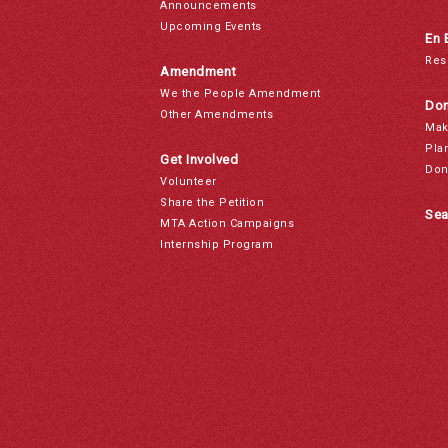
Announcements
Upcoming Events
En 
Res
Amendment
We the People Amendment
Don
Other Amendments
Mak
Pla
Get Involved
Don
Volunteer
Share the Petition
Sea
MTA Action Campaigns
Internship Program