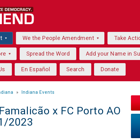
ut
We the People Amendment
Take Acti
ore
Spread the Word
Add your Name in S
Us
En Español
Search
Donate
ndiana
»
Indiana Events
Famalicão x FC Porto AO
01/2023