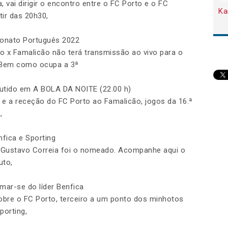
, vai dirigir o encontro entre o FC Porto e o FC
Ka
tir das 20h30,
eonato Português 2022
to x Famalicão não terá transmissão ao vivo para o
. Bem como ocupa a 3ª
utido em A BOLA DA NOITE (22.00 h)
g e a receção do FC Porto ao Famalicão, jogos da 16.ª
,
nfica e Sporting
, Gustavo Correia foi o nomeado. Acompanhe aqui o
uto,
imar-se do líder Benfica
bre o FC Porto, terceiro a um ponto dos minhotos
porting,