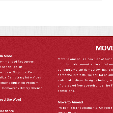
rn More
Move to Amend is a coalition of hund
ommended Resources
of individuals committed to social a
e Action Toolkit
building a vibrant democracy that is 
mples of Corporate Rule
corporate interests. We call for an a
alize Democracy Intro Video
state that inalienable rights belong 
ement Education Program
of protected free speech under the F
L Democracy History Calendar
campaigns.
ead the Word
Move to Amend
PO Box 188617 Sacramento, CA 95818
ine Store