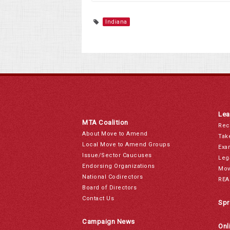
Indiana
Lea
MTA Coalition
Rec
About Move to Amend
Tak
Local Move to Amend Groups
Exa
Issue/Sector Caucuses
Leg
Endorsing Organizations
Mov
National Codirectors
REA
Board of Directors
Contact Us
Spr
Campaign News
Onl