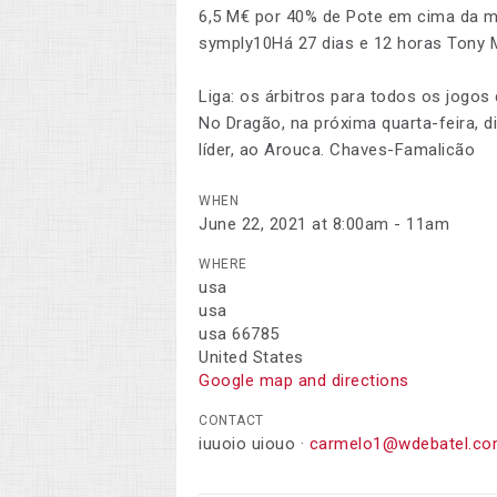
6,5 M€ por 40% de Pote em cima da 
symply10Há 27 dias e 12 horas Tony M
Liga: os árbitros para todos os jogos 
No Dragão, na próxima quarta-feira, di
líder, ao Arouca. Chaves-Famalicão
WHEN
June 22, 2021 at 8:00am - 11am
WHERE
usa
usa
usa 66785
United States
Google map and directions
CONTACT
iuuoio uiouo ·
carmelo1@wdebatel.c