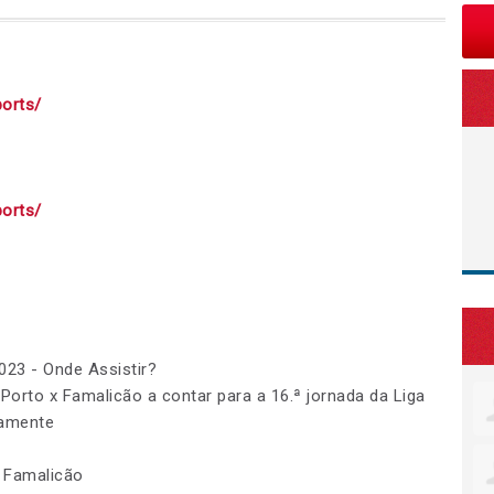
ports/
ports/
023 - Onde Assistir?
 Porto x Famalicão a contar para a 16.ª jornada da Liga
mamente
C Famalicão