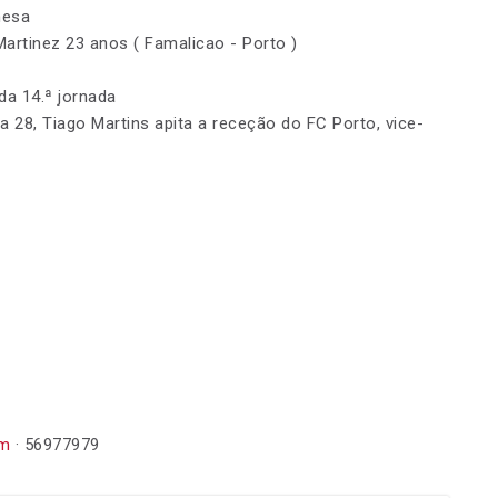
mesa
artinez 23 anos ( Famalicao - Porto )
da 14.ª jornada
a 28, Tiago Martins apita a receção do FC Porto, vice-
om
· 56977979