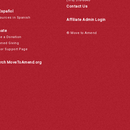
(916) 318-8040
Contact Us
Español
ources in Spanish
Affiliate Admin Login
ate
© Move to Amend
e a Donation
nned Giving
or Support Page
rch MoveToAmend.org