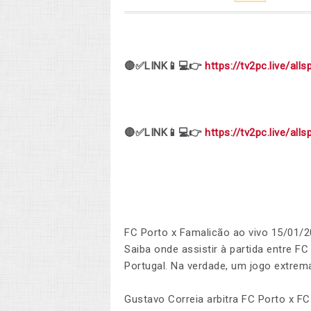
🔴✅LINK📱💻👉
https://tv2pc.live/alls
🔴✅LINK📱💻👉
https://tv2pc.live/alls
FC Porto x Famalicão ao vivo 15/01/2
Saiba onde assistir à partida entre FC
Portugal. Na verdade, um jogo extre
Gustavo Correia arbitra FC Porto x F