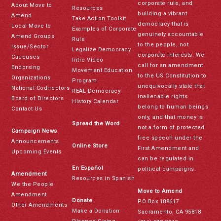
corporate rule, and
About Move to
Resources
building a vibrant
Amend
Take Action Toolkit
democracy that is
Local Move to
Examples of Corporate
genuinely accountable
Amend Groups
Rule
to the people, not
Issue/Sector
Legalize Democracy
corporate interests. We
Caucuses
Intro Video
call for an amendment
Endorsing
Movement Education
to the US Constitution to
Organizations
Program
unequivocally state that
National Codirectors
REAL Democracy
inalienable rights
Board of Directors
History Calendar
belong to human beings
Contact Us
only, and that money is
Spread the Word
not a form of protected
Campaign News
free speech under the
Announcements
Online Store
First Amendment and
Upcoming Events
can be regulated in
En Español
political campaigns.
Amendment
Resources in Spanish
We the People
Move to Amend
Amendment
Donate
PO Box 188617
Other Amendments
Make a Donation
Sacramento, CA 95818