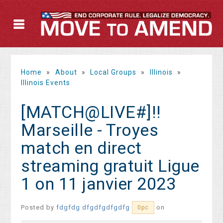
Home
»
About
»
Local Groups
»
Illinois
»
Illinois Events
[MATCH@LIVE#]!!
Marseille - Troyes
match en direct
streaming gratuit Ligue
1 on 11 janvier 2023
Posted by
fdgfdg dfgdfgdfgdfg
on
0pc