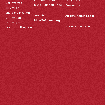
Planned Giving
(916) 318-8040
Get Involved
Donor Support Page
Contact Us
Volunteer
Share the Petition
Search
Affiliate Admin Login
MTA Action
MoveToAmend.org
Campaigns
© Move to Amend
Internship Program