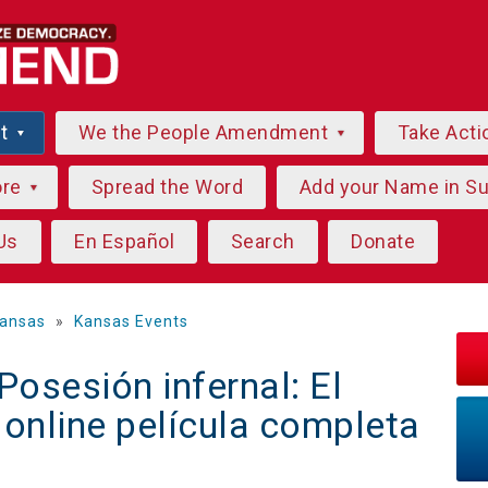
ut
We the People Amendment
Take Acti
ore
Spread the Word
Add your Name in S
Us
En Español
Search
Donate
ansas
»
Kansas Events
osesión infernal: El
 online película completa