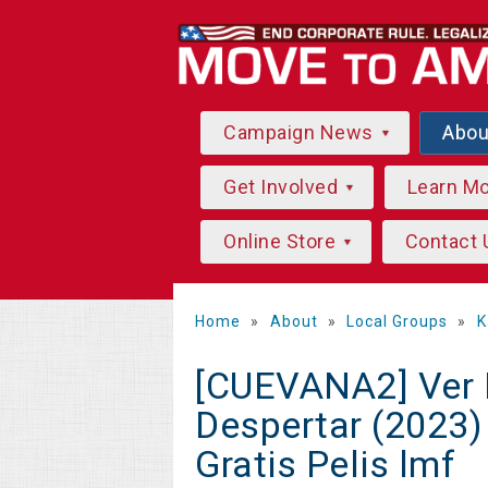
Campaign News
Abo
Get Involved
Learn M
Online Store
Contact 
Home
»
About
»
Local Groups
»
K
[CUEVANA2] Ver P
Despertar (2023)
Gratis Pelis lmf