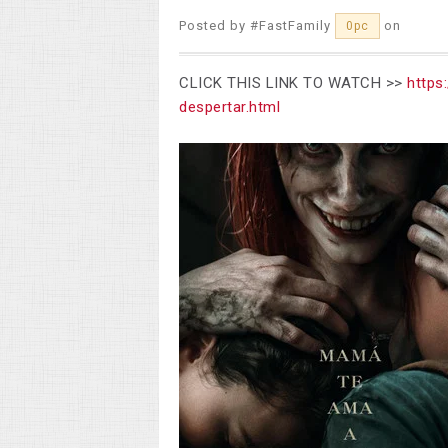
Posted by
#FastFamily
on
0pc
CLICK THIS LINK TO WATCH >>
https
despertar.html