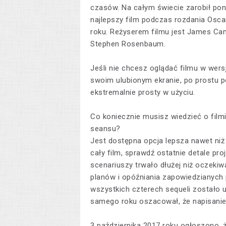
czasów. Na całym świecie zarobił pona
najlepszy film podczas rozdania Oscar
roku. Reżyserem filmu jest James Ca
Stephen Rosenbaum.
Jeśli nie chcesz oglądać filmu w wer
swoim ulubionym ekranie, po prostu po
ekstremalnie prosty w użyciu.
Co koniecznie musisz wiedzieć o film
seansu?
Jest dostępna opcja lepsza nawet niż
cały film, sprawdź ostatnie detale pro
scenariuszy trwało dłużej niż oczeki
planów i opóźniania zapowiedzianych p
wszystkich czterech sequeli zostało 
samego roku oszacował, że napisanie 
3 października 2017 roku ogłoszono, ż