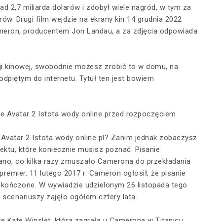
d 2,7 miliarda dolarów i zdobył wiele nagród, w tym za
ów. Drugi film wejdzie na ekrany kin 14 grudnia 2022
meron, producentem Jon Landau, a za zdjęcia odpowiada
sji kinowej, swobodnie możesz zrobić to w domu, na
dpiętym do internetu. Tytuł ten jest bowiem
ie Avatar 2 Istota wody online przed rozpoczęciem
 Avatar 2 Istota wody online pl? Zanim jednak zobaczysz
jektu, które koniecznie musisz poznać. Pisanie
wano, co kilka razy zmuszało Camerona do przekładania
remier. 11 lutego 2017 r. Cameron ogłosił, że pisanie
ukończone. W wywiadzie udzielonym 26 listopada tego
scenariuszy zajęło ogółem cztery lata.
e Kate Winslet, która zagrała u Camerona w Titanicu,