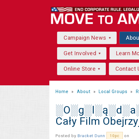
Campaign News
Abo
Get Involved
Learn M
Online Store
Contact 
Home
»
About
»
Local Groups
»
R
░O░g░l░ą░d░a░j
Cały Film Obejrzy
Posted by
Bracket Dunn
on
10pc