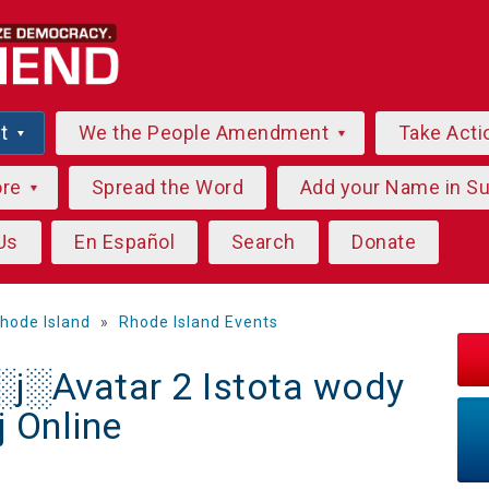
ut
We the People Amendment
Take Acti
ore
Spread the Word
Add your Name in S
Us
En Español
Search
Donate
hode Island
»
Rhode Island Events
░Avatar 2 Istota wody
j Online