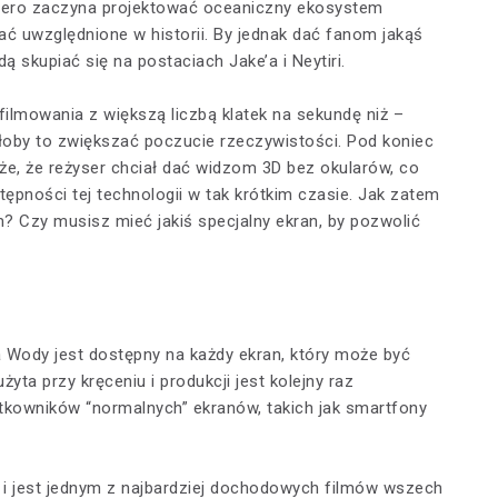
piero zaczyna projektować oceaniczny ekosystem
tać uwzględnione w historii. By jednak dać fanom jakąś
 skupiać się na postaciach Jake’a i Neytiri.
ilmowania z większą liczbą klatek na sekundę niż –
ałoby to zwiększać poczucie rzeczywistości. Pod koniec
że, że reżyser chciał dać widzom 3D bez okularów, co
ępności tej technologii w tak krótkim czasie. Jak zatem
m? Czy musisz mieć jakiś specjalny ekran, by pozwolić
a Wody jest dostępny na każdy ekran, który może być
yta przy kręceniu i produkcji jest kolejny raz
tkowników “normalnych” ekranów, takich jak smartfony
. i jest jednym z najbardziej dochodowych filmów wszech