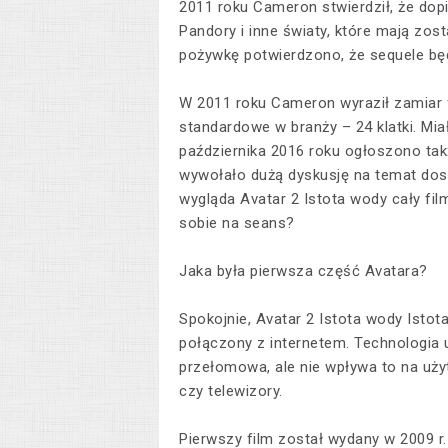
2011 roku Cameron stwierdził, że do
Pandory i inne światy, które mają zos
pożywkę potwierdzono, że sequele będą
W 2011 roku Cameron wyraził zamiar f
standardowe w branży – 24 klatki. Mi
października 2016 roku ogłoszono tak
wywołało dużą dyskusję na temat dost
wygląda Avatar 2 Istota wody cały fil
sobie na seans?
Jaka była pierwsza część Avatara?
Spokojnie, Avatar 2 Istota wody Istot
połączony z internetem. Technologia uż
przełomowa, ale nie wpływa to na uży
czy telewizory.
Pierwszy film został wydany w 2009 r