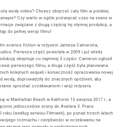
ota wody online? Chcesz obejrzeć cały film w polskiej
 kanapie? Czy warto w ogóle poświęcać czas na seans w
acje związane z drugą częścią tej słynnej produkcji, a
tęp do pełnej wersji filmu!
ilm science fiction w reżyserii Jamesa Camerona,
udios. Pierwsza część powstała w 2009 i już wtedy
rodukcję obejmuje co najmniej 3 części. Cameron ogłosił
cesie pierwszego filmu, a druga część była planowana
rzech kolejnych sequeli i konieczność opracowania nowej
od wodą, doprowadziły do znacznych opóźnień, aby
anie sprostać oczekiwaniom i wizji reżysera.
ię w Manhattan Beach w Kalifornii 15 sierpnia 2017 r., a
kręcono jednocześnie sceny do Avatara 3. Prace
 roku (według serwisu Filmweb), po ponad trzech latach
swojego rozmachu i cierpliwości w oczekiwaniu na
 na ekranie jego pomysły w najdrobniejszych