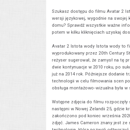
Szukasz dostępu do filmu Avatar 2 Ist
wersji językowej, wygodnie na swojej
domu? Sprawdź wszystkie ważne inform
potem w kilku kliknięciach uzyskaj dos
Avatar 2 Istota wody Istota wody to f
wyprodukowany przez 20th Century St
reżyser sugerował, że zamysł na tę p
dwie kontynuacje w 2010 roku, po suk
już na 2014 rok. Późniejsze dodanie t
technologii w celu filmowania scen p
obsługa montażowo-wizualna była w st
Wstępne zdjęcia do filmu rozpoczęły s
następni w Nowej Zelandii 25, gdzie 
zakończono pod koniec września 2020
zdjęć. James Cameron znany jest ze 
technologię, która pozwoli odtworzyć