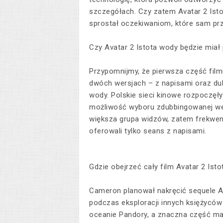
szczegółach. Czy zatem Avatar 2 Isto
sprostał oczekiwaniom, które sam pr
Czy Avatar 2 Istota wody będzie mia
Przypomnijmy, że pierwsza część film
dwóch wersjach – z napisami oraz dub
wody. Polskie sieci kinowe rozpoczęły 
możliwość wyboru zdubbingowanej wer
większa grupa widzów, zatem frekwenc
oferowali tylko seans z napisami.
Gdzie obejrzeć cały film Avatar 2 Ist
Cameron planował nakręcić sequele A
podczas eksploracji innych księżyców
oceanie Pandory, a znaczna część ma